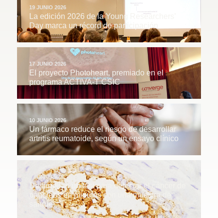
19 JUNIO 2026
La edición 2026 de la Young Researchers’
Day marca un récord de participación
17 JUNIO 2026
El proyecto Photoheart, premiado en el
programa ACTIVA-T CSIC
10 JUNIO 2026
Un fármaco reduce el riesgo de desarrollar
artritis reumatoide, según un ensayo clínico
1 JUNIO 2026
Desarrollan un test para detectar el cáncer de
páncreas en minutos con una muestra de
sangre