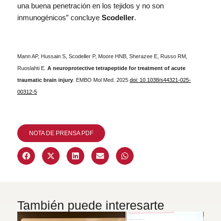
una buena penetración en los tejidos y no son
inmunogénicos” concluye
Scodeller
.
Mann AP, Hussain S, Scodeller P, Moore HNB, Sherazee E, Russo RM,
Ruoslahti E.
A neuroprotective tetrapeptide for treatment of acute
traumatic brain injury
. EMBO Mol Med. 2025
doi: 10.1038/s44321-025-
00312-5
NOTA DE PRENSA PDF
También puede interesarte