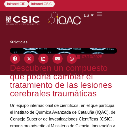
Intranet CID
Intranet CSIC
ES
Noticias
07/10/2025
Descubren un compuesto
que podría cambiar el
tratamiento de las lesiones
cerebrales traumáticas
Un equipo internacional de científicos, en el que participa
el
Instituto de Química Avanzada de Cataluña (IQAC)
, del
Consejo Superior de Investigaciones Científicas (CSIC)
,
organismo adscrito al Ministerio de Ciencia, Innovación y